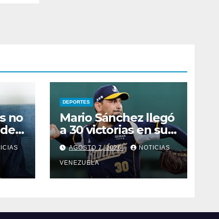
DEPORTES
s no
Mario Sánchez llegó
 de
a 30 victorias en su
carrera en Taiwán
ICIAS
AGOSTO 7, 2026
NOTICIAS
s de
VENEZUELA