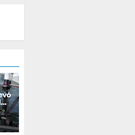
levó
l