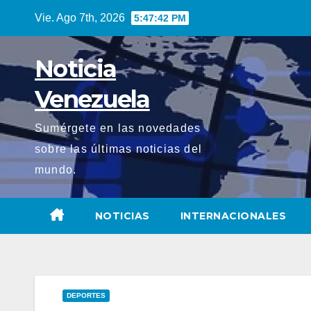
Saltar
Vie. Ago 7th, 2026
5:47:43 PM
al
contenido
Noticia
Venezuela
Sumérgete en las novedades
sobre las últimas noticias del
mundo.
NOTICIAS
INTERNACIONALES
DEPORTES