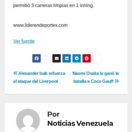
permitió 3 carreras limpias en 1 inning.
www.liderendeportes.com
Ver fuente
Navegación
Alexander Isak refuerza
Naomi Osaka le ganó la
el ataque del Liverpool
batalla a Coco Gauff
de
entradas
Por
Noticias Venezuela