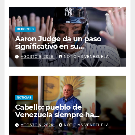
DEPORTES
Aaron Judge da un paso
significativo en su
rehabilitación
AGOSTO 6, 2026
NOTICIAS VENEZUELA
NOTICIAS
Cabello: pueblo de
Venezuela siempre ha
acudido a todos los llamados
AGOSTO 6, 2026
NOTICIAS VENEZUELA
al diálogo