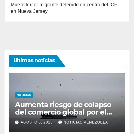
Muere tercer migrante detenido en centro del ICE
en Nueva Jersey
Ultimas noticias
NOTICIAS
Aumenta riesgo de colapso
del comercio global por el
cierre del estrecho de Ormuz
AGOSTO 6, 2026
NOTICIAS VENEZUELA