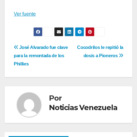
Ver fuente
Navegación
José Alvarado fue clave
Cocodrilos le repitió la
para la remontada de los
dosis a Pioneros
de
Phillies
entradas
Por
Noticias Venezuela