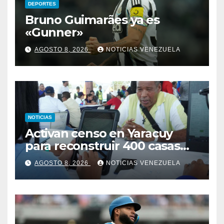
DEPORTES
Bruno Guimarães ya es
«Gunner»
AGOSTO 8, 2026
NOTICIAS VENEZUELA
NOTICIAS
Activan censo en Yaracuy
para reconstruir 400 casas
tras sismos del 24J
AGOSTO 8, 2026
NOTICIAS VENEZUELA