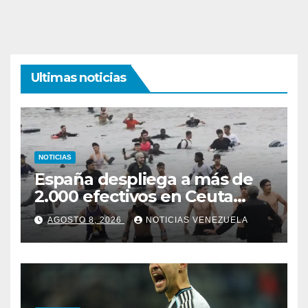
Ultimas noticias
NOTICIAS
España despliega a más de
2.000 efectivos en Ceuta
ante nueva oleada migratoria
AGOSTO 8, 2026
NOTICIAS VENEZUELA