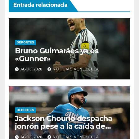
Entrada relacionada
DEPORTES
Bruno Guimarães ya es
«Gunner»
AGO 8, 2026
NOTICIAS VENEZUELA
DEPORTES
Jackson Chourio despacha
jonrón pese a la caída de
Milwaukee
AGO 8, 2026
NOTICIAS VENEZUELA