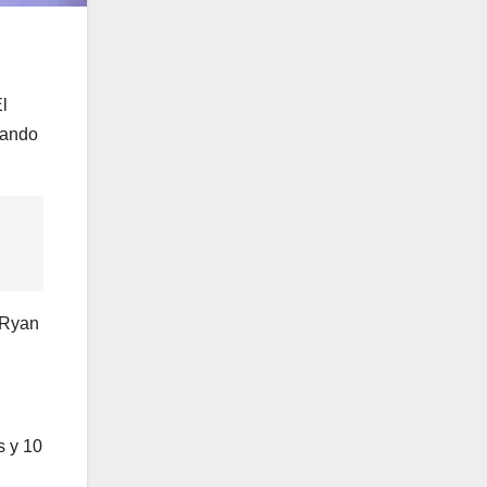
l
tando
 Ryan
s y 10