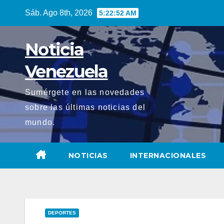
Saltar
Sáb. Ago 8th, 2026
5:22:53 AM
al
contenido
Noticia
Venezuela
Sumérgete en las novedades
sobre las últimas noticias del
mundo.
NOTICIAS
INTERNACIONALES
DEPORTES