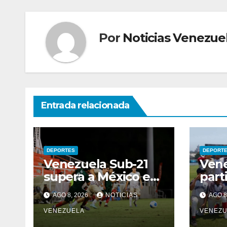
Por
Noticias Venezue
Entrada relacionada
DEPORTES
DEPORT
Venezuela Sub-21
Vene
supera a México en
parti
penaltis y se
Seri
AGO 8, 2026
NOTICIAS
AGO 8
adjudica el oro
Kids
VENEZUELA
VENEZU