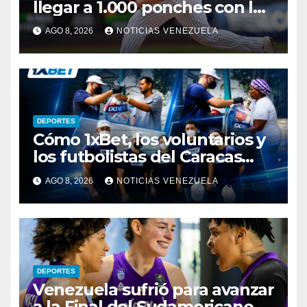
llegar a 1.000 ponches con los
Yankees
AGO 8, 2026
NOTICIAS VENEZUELA
DEPORTES
Cómo 1xBet, los voluntarios y
los futbolistas del Caracas
Fútbol Club juntaron fuerzas
AGO 8, 2026
NOTICIAS VENEZUELA
para ayudar a las familias de
Venezuela
DEPORTES
Venezuela sufrió para avanzar
a la Final del Sudamericano