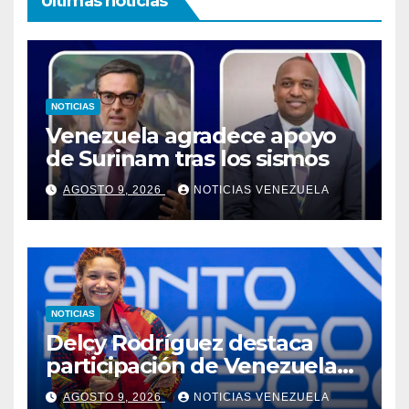
Ultimas noticias
NOTICIAS
Venezuela agradece apoyo
de Surinam tras los sismos
AGOSTO 9, 2026
NOTICIAS VENEZUELA
NOTICIAS
Delcy Rodríguez destaca
participación de Venezuela
en los XXV Juegos
AGOSTO 9, 2026
NOTICIAS VENEZUELA