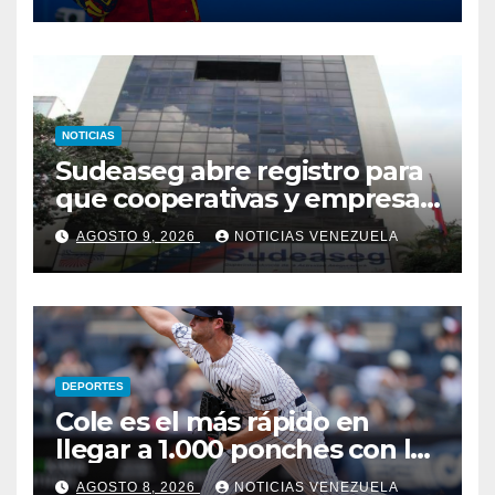
Centroamericanos y del
Caribe 2026
NOTICIAS
Sudeaseg abre registro para
que cooperativas y empresas
de seguros operen como
AGOSTO 9, 2026
NOTICIAS VENEZUELA
canales alternativos
bancarios
DEPORTES
Cole es el más rápido en
llegar a 1.000 ponches con los
Yankees
AGOSTO 8, 2026
NOTICIAS VENEZUELA