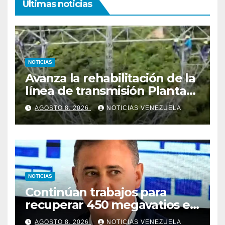
Ultimas noticias
NOTICIAS
Avanza la rehabilitación de la
línea de transmisión Planta
Centro – Yaracuy
AGOSTO 8, 2026
NOTICIAS VENEZUELA
NOTICIAS
Continúan trabajos para
recuperar 450 megavatios en
Termocarabobo tras sismos
AGOSTO 8, 2026
NOTICIAS VENEZUELA