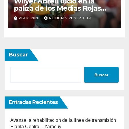
Wilyer Abreu lució en la
paliza de los Medias Rojas
sobre los Atléticos
AGO 8, 2026
NOTICIAS VENEZUELA
Buscar
Buscar
Entradas Recientes
Avanza la rehabilitación de la línea de transmisión
Planta Centro – Yaracuy