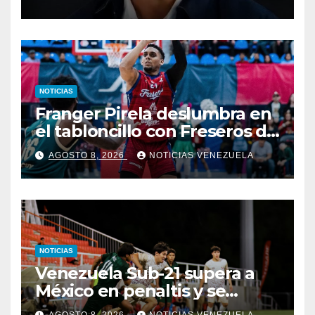
NOTICIAS
Franger Pirela deslumbra en
el tabloncillo con Freseros de
Irapuato
AGOSTO 8, 2026
NOTICIAS VENEZUELA
NOTICIAS
Venezuela Sub-21 supera a
México en penaltis y se
adjudica el oro