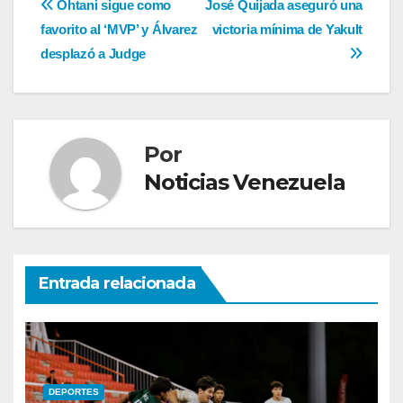
Navegación
Ohtani sigue como
José Quijada aseguró una
favorito al ‘MVP’ y Álvarez
victoria mínima de Yakult
de
desplazó a Judge
entradas
Por
Noticias Venezuela
Entrada relacionada
DEPORTES