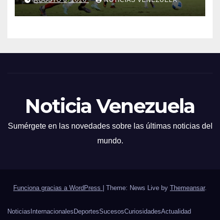
AGOSTO 8, 2026
NOTICIAS VENEZUELA
Noticia Venezuela
Sumérgete en las novedades sobre las últimas noticias del
mundo.
Funciona gracias a WordPress
|
Theme: News Live by
Themeansar
.
Noticias
Internacionales
Deportes
Sucesos
Curiosidades
Actualidad