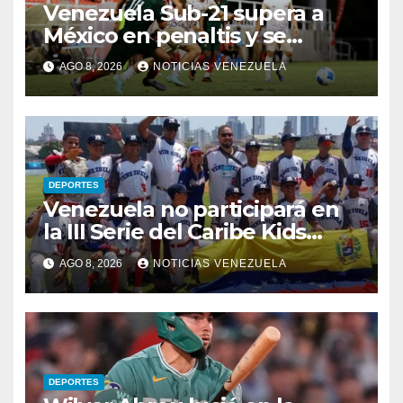
Venezuela Sub-21 supera a
México en penaltis y se
adjudica el oro
AGO 8, 2026
NOTICIAS VENEZUELA
DEPORTES
Venezuela no participará en
la III Serie del Caribe Kids
Nayarit 2026
AGO 8, 2026
NOTICIAS VENEZUELA
DEPORTES