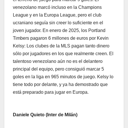
venezolano marcó incluso en la Champions
League y en la Europa League, pero el club
ucraniano seguía sin creer lo suficiente en el
joven jugador. En enero de 2025, los Portland
Timbers pagaron 6 millones de euros por Kevin
Kelsy: Los clubes de la MLS pagan tanto dinero
sólo por jugadores en los que realmente creen. El
talentoso venezolano aún no es el delantero
principal del equipo, pero consiguió marcar 5
goles en la liga en 965 minutos de juego. Kelsy lo
tiene todo por delante, y ya ha demostrado que
está preparado para jugar en Europa.
Daniele Quieto (Inter de Milán)