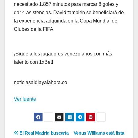
necesitado 1.857 minutos para marcar 8 goles y
dar 4 asistencias. David también se beneficiará de
la experiencia adquirida en la Copa Mundial de
Clubes de la FIFA.
¡Sigue a los jugadores venezolanos con más
talento con 1xBet!
noticiasaldiayalahora.co
Ver fuente
Navegación
El Real Madrid buscaría
Venus Williams está lista