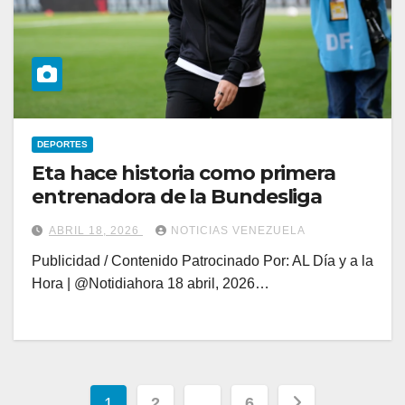
DEPORTES
Eta hace historia como primera
entrenadora de la Bundesliga
ABRIL 18, 2026
NOTICIAS VENEZUELA
Publicidad / Contenido Patrocinado Por: AL Día y a la
Hora | @Notidiahora 18 abril, 2026…
Paginación
1
2
…
6