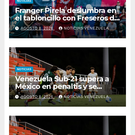
NOTICIAS
Franger Pirela deslumbra en
el tabloncillo con Freseros de
Irapuato
AGOSTO 8, 2026
NOTICIAS VENEZUELA
NOTICIAS
Venezuela Sub-21 supera a
México en penaltis y se
adjudica el oro
AGOSTO 8, 2026
NOTICIAS VENEZUELA