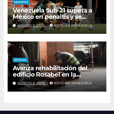
DEPORTES
Venezuela Sub-21 supera a
México en penaltis y se
adjudica el oro
AGOSTO 8, 2026
NOTICIAS VENEZUELA
NOTICIAS
Avanza rehabilitación del
edificio Rosabel en la
parroquia San José de
AGOSTO 8, 2026
NOTICIAS VENEZUELA
Caracas