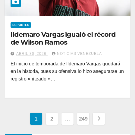
DEPORTES
Ildemaro Vargas igualó el récord
de Wilson Ramos
ABRIL 30, 2026
NOTICIAS VENEZUELA
El inicio de temporada de Ildemaro Vargas quedará
en la historia, pues su ofensiva lo hizo asegurarse un
registro «hiteador»…
Paginación
1
2
…
249
de