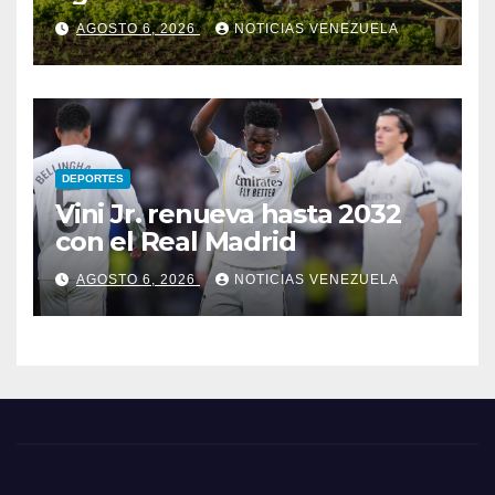
financiar la agricultura
AGOSTO 6, 2026
NOTICIAS VENEZUELA
familiar
DEPORTES
Vini Jr. renueva hasta 2032
con el Real Madrid
AGOSTO 6, 2026
NOTICIAS VENEZUELA