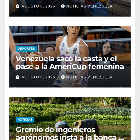
Zulia desde 2025
AGOSTO 6, 2026
NOTICIAS VENEZUELA
DEPORTES
Venezuela sacó la casta y el
pase a la AmeriCup femenina
AGOSTO 6, 2026
NOTICIAS VENEZUELA
NOTICIAS
Gremio de ingenieros
agrónomos insta a la banca a