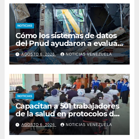
NOTICIAS
Cómo los sistemas de datos
del Pnud ayudaron a evaluar
el sismo y tomar decisiones
AGOSTO 6, 2026
NOTICIAS VENEZUELA
NOTICIAS
Capacitan a 501 trabajadores
de la salud en protocolos de
vacunación para
AGOSTO 6, 2026
NOTICIAS VENEZUELA
campamentos