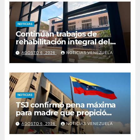
NOTICIAS
Continúan trabajos de
rehabilitación integral del
Hospital El Algodonal en
AGOSTO 6, 2026
NOTICIAS VENEZUELA
Caracas
NOTICIAS
TSJ confirmó pena máxima
para madre que propició
abuso y asesinato de su hijo
AGOSTO 6, 2026
NOTICIAS VENEZUELA