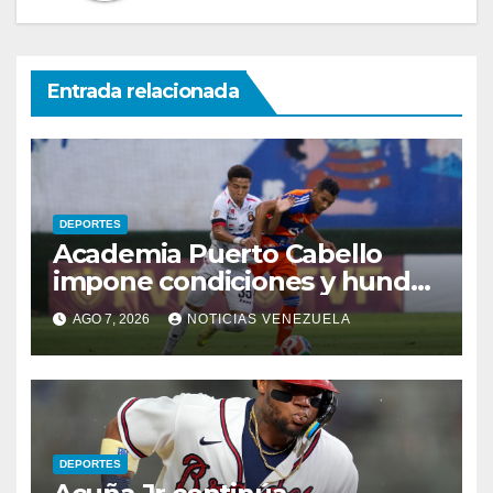
Entrada relacionada
DEPORTES
Academia Puerto Cabello
impone condiciones y hunde
al Caracas FC
AGO 7, 2026
NOTICIAS VENEZUELA
DEPORTES