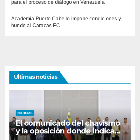
para el proceso de diálogo en Venezuela
Academia Puerto Cabello impone condiciones y
hunde al Caracas FC
Ultimas noticias
NOTICIAS
El comunicado del chavismo
y la oposición donde indican
que informarán al país