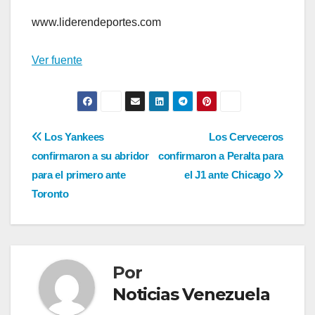
www.liderendeportes.com
Ver fuente
Navegación
Los Yankees
Los Cerveceros
confirmaron a su abridor
confirmaron a Peralta para
de
para el primero ante
el J1 ante Chicago
entradas
Toronto
Por
Noticias Venezuela