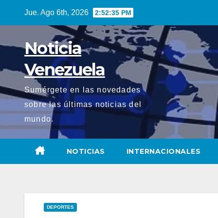
Saltar
Jue. Ago 6th, 2026
2:52:36 PM
al
contenido
Noticia
Venezuela
Sumérgete en las novedades
sobre las últimas noticias del
mundo.
NOTICIAS
INTERNACIONALES
DEPORTES