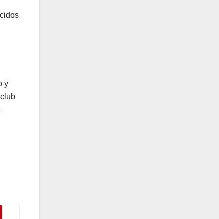
ecidos
o y
 club
e