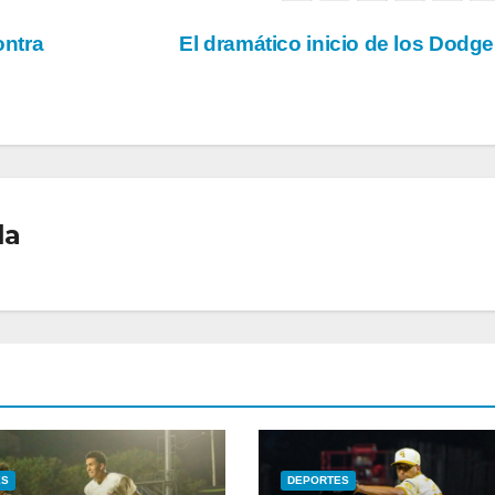
ontra
El dramático inicio de los Dodg
la
ES
DEPORTES