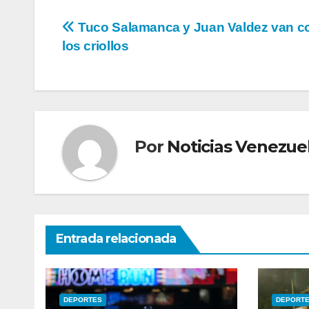
Navegación
Tuco Salamanca y Juan Valdez van c
los criollos
de
entradas
Por
Noticias Venezue
Entrada relacionada
DEPORTES
DEPORT