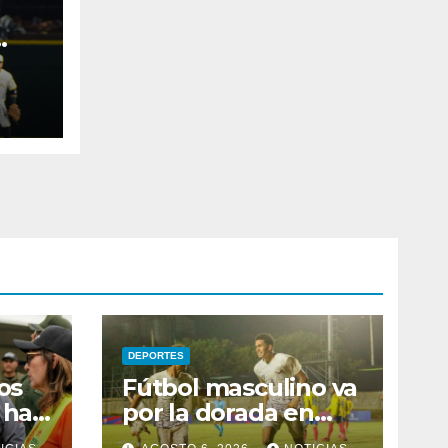
aca
DEPORTES
os
Fútbol masculino va
o han
por la dorada en
Santo Domingo