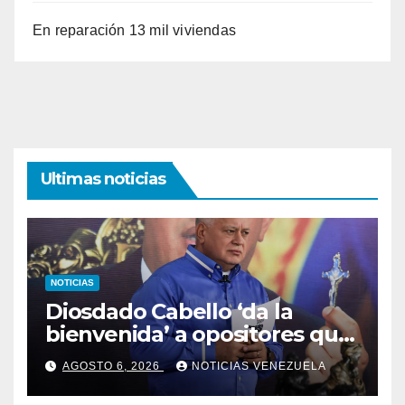
En reparación 13 mil viviendas
Ultimas noticias
NOTICIAS
Diosdado Cabello ‘da la
bienvenida’ a opositores que
llegaron al país para diálogo
AGOSTO 6, 2026
NOTICIAS VENEZUELA
con el gobierno