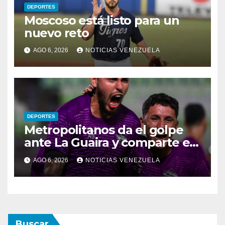
DEPORTES
Moscoso está listo para un
nuevo reto
AGO 6, 2026
NOTICIAS VENEZUELA
DEPORTES
Metropolitanos da el golpe
ante La Guaira y comparte el
liderato
AGO 6, 2026
NOTICIAS VENEZUELA
Buscar