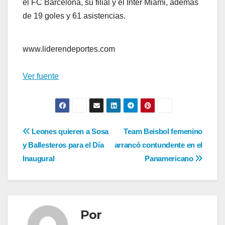
el FC Barcelona, su filial y el Inter Miami, además
de 19 goles y 61 asistencias.
www.liderendeportes.com
Ver fuente
Navegación
Leones quieren a Sosa
Team Beisbol femenino
y Ballesteros para el Día
arrancó contundente en el
de
Inaugural
Panamericano
entradas
Por