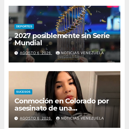
DEPORTES
2027 posiblemente sin Serie
Mundial
AGOSTO 6, 2026
NOTICIAS VENEZUELA
SUCESOS
Conmoción en Colorado por
asesinato de una
adolescente venezolana en
AGOSTO 6, 2026
NOTICIAS VENEZUELA
reunión con amigos