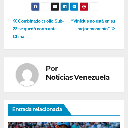
Navegación
Combinado criollo Sub-
“Vinícius no está en su
23 se quedó corto ante
mejor momento”
de
China
entradas
Por
Noticias Venezuela
Entrada relacionada