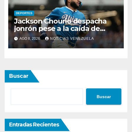
DEPORTES
Jackson Chourio despacha
jonrón pese a la caída de
Milwaukee
AGO 8, 2026
NOTICIAS VENEZUELA
Buscar
Buscar
Entradas Recientes