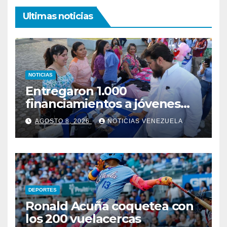
Ultimas noticias
NOTICIAS
Entregaron 1.000
financiamientos a jóvenes
empresarios en Monagas
AGOSTO 8, 2026
NOTICIAS VENEZUELA
DEPORTES
Ronald Acuña coquetea con
los 200 vuelacercas