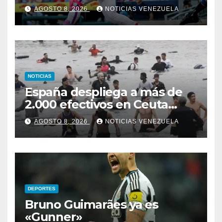
AGOSTO 8, 2026
NOTICIAS VENEZUELA
NOTICIAS
España despliega a más de
2.000 efectivos en Ceuta
ante nueva oleada migratoria
AGOSTO 8, 2026
NOTICIAS VENEZUELA
DEPORTES
Bruno Guimarães ya es
«Gunner»