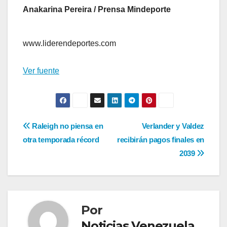
Anakarina Pereira / Prensa Mindeporte
www.liderendeportes.com
Ver fuente
Navegación
Raleigh no piensa en
Verlander y Valdez
otra temporada récord
recibirán pagos finales en
de
2039
entradas
Por
Noticias Venezuela