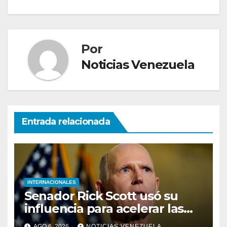
Por
Noticias Venezuela
Entrada relacionada
INTERNACIONALES
Senador Rick Scott usó su
influencia para acelerar las
elecciones en Venezuela
AGO 6, 2026
NOTICIAS VENEZUELA