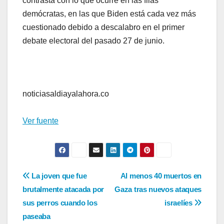
contrasta con lo que ocurre en las filas
demócratas, en las que Biden está cada vez más
cuestionado debido a descalabro en el primer
debate electoral del pasado 27 de junio.
noticiasaldiayalahora.co
Ver fuente
Navegación
La joven que fue
Al menos 40 muertos en
brutalmente atacada por
Gaza tras nuevos ataques
de
sus perros cuando los
israelíes
entradas
paseaba