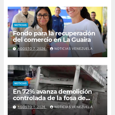
avances alcanzado
NOTICIAS
Fondo para la recuperación
del comercio en La Guaira
AGOSTO 7, 2026
NOTICIAS VENEZUELA
NOTICIAS
En 72% avanza demolición
controlada de la fosa de
ascensores en la Torre de
AGOSTO 7, 2026
NOTICIAS VENEZUELA
David