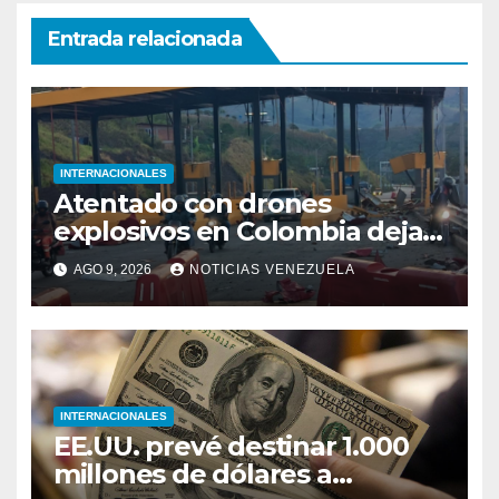
Entrada relacionada
INTERNACIONALES
Atentado con drones
explosivos en Colombia deja
un policía muerto
AGO 9, 2026
NOTICIAS VENEZUELA
INTERNACIONALES
EE.UU. prevé destinar 1.000
millones de dólares a