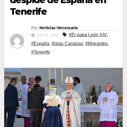
Tenerife
Por
Noticias Venezuela
#El papa León XIV
,
JUN 12, 2026
#España
,
#islas Canarias
,
#Migrantes
,
#Tenerife