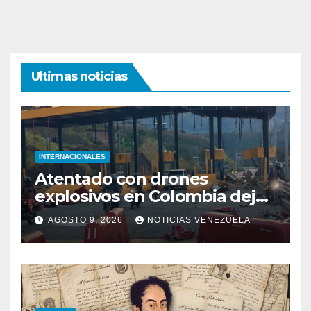
Ultimas noticias
INTERNACIONALES
Atentado con drones
explosivos en Colombia deja
un policía muerto
AGOSTO 9, 2026
NOTICIAS VENEZUELA