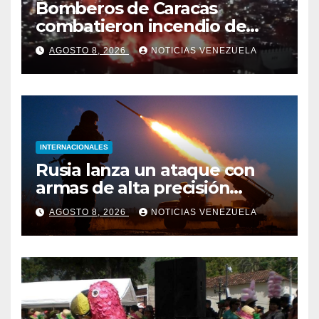
Bomberos de Caracas
combatieron incendio de
gran magnitud en zona
AGOSTO 8, 2026
NOTICIAS VENEZUELA
industrial de El Llanito
INTERNACIONALES
Rusia lanza un ataque con
armas de alta precisión
contra la industria militar en
AGOSTO 8, 2026
NOTICIAS VENEZUELA
Kiev