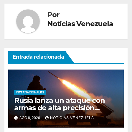
Por
Noticias Venezuela
Entrada relacionada
INTERNACIONALES
Rusia lanza un ataque con
armas de alta precisión
contra la industria militar en
AGO 8, 2026
NOTICIAS VENEZUELA
Kiev