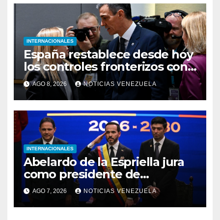
INTERNACIONALES
España restablece desde hoy
los controles fronterizos con
Italia tras el rechazo de Roma
AGO 8, 2026
NOTICIAS VENEZUELA
a retirar las restricciones
INTERNACIONALES
Abelardo de la Espriella jura
como presidente de
Colombia para el periodo
AGO 7, 2026
NOTICIAS VENEZUELA
2026-2030