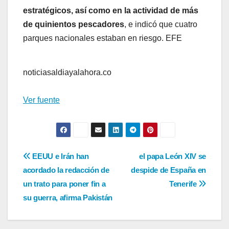
estratégicos, así como en la actividad de más
de quinientos pescadores
, e indicó que cuatro
parques nacionales estaban en riesgo. EFE
noticiasaldiayalahora.co
Ver fuente
Navegación
EEUU e Irán han
el papa León XIV se
acordado la redacción de
despide de España en
de
un trato para poner fin a
Tenerife
entradas
su guerra, afirma Pakistán