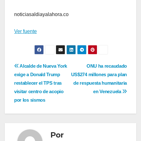
noticiasaldiayalahora.co
Ver fuente
Navegación
Alcalde de Nueva York
ONU ha recaudado
exige a Donald Trump
US$274 millones para plan
de
restablecer el TPS tras
de respuesta humanitaria
entradas
visitar centro de acopio
en Venezuela
por los sismos
Por