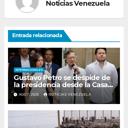
Noticias Venezuela
Entrada relacionada
INTERNACIONALES
Gustavo Petro se despide de
la presidencia desde la Casa
de Nariño
AGO 7, 2026
NOTICIAS VENEZUELA