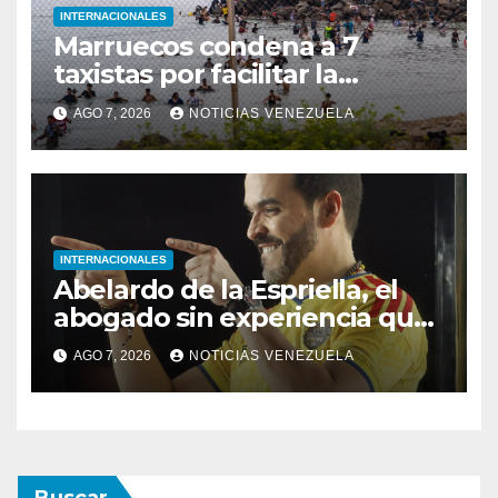
INTERNACIONALES
Marruecos condena a 7
taxistas por facilitar la
migración irregular hacia
AGO 7, 2026
NOTICIAS VENEZUELA
Ceuta
INTERNACIONALES
Abelardo de la Espriella, el
abogado sin experiencia que
empezó a gobernar Colombia
AGO 7, 2026
NOTICIAS VENEZUELA
Buscar