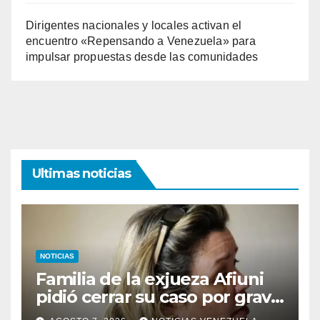
Dirigentes nacionales y locales activan el
encuentro «Repensando a Venezuela» para
impulsar propuestas desde las comunidades
Ultimas noticias
NOTICIAS
Familia de la exjueza Afiuni
pidió cerrar su caso por grave
enfermedad