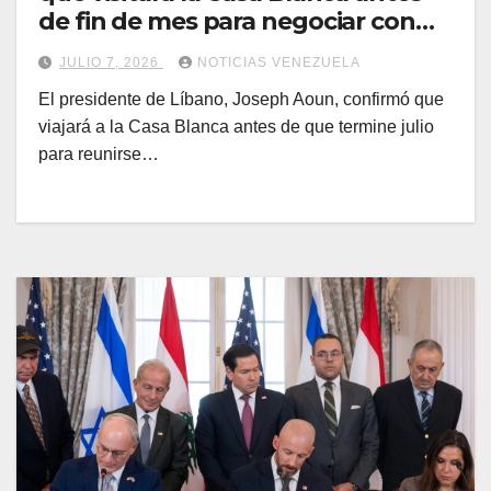
de fin de mes para negociar con
Donald Trump un acuerdo con
JULIO 7, 2026
NOTICIAS VENEZUELA
Israel
El presidente de Líbano, Joseph Aoun, confirmó que
viajará a la Casa Blanca antes de que termine julio
para reunirse…