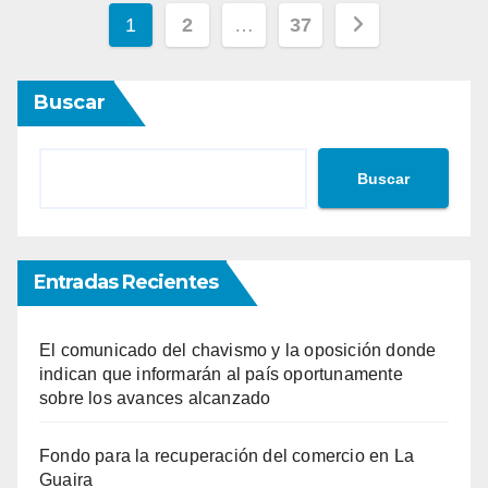
Paginación
1
2
…
37
de
Buscar
entradas
Buscar
Entradas Recientes
El comunicado del chavismo y la oposición donde
indican que informarán al país oportunamente
sobre los avances alcanzado
Fondo para la recuperación del comercio en La
Guaira