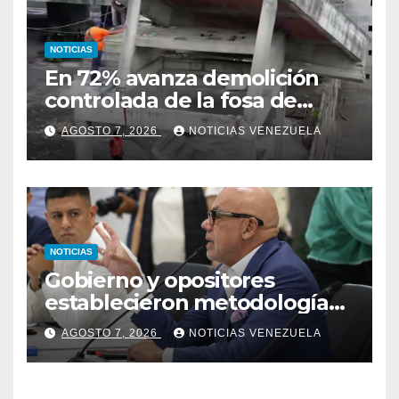
NOTICIAS
En 72% avanza demolición
controlada de la fosa de
ascensores en la Torre de
AGOSTO 7, 2026
NOTICIAS VENEZUELA
David
NOTICIAS
Gobierno y opositores
establecieron metodología
para el proceso de diálogo en
AGOSTO 7, 2026
NOTICIAS VENEZUELA
Venezuela