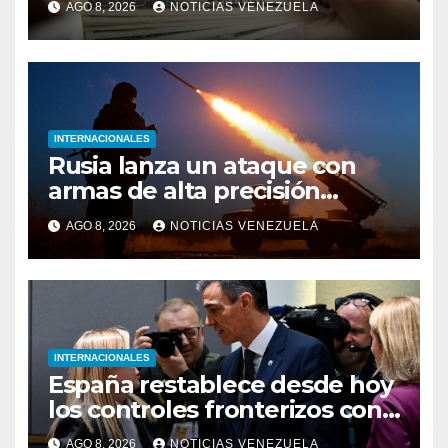
AGO 8, 2026
NOTICIAS VENEZUELA
seguridad
INTERNACIONALES
Rusia lanza un ataque con
armas de alta precisión
contra la industria militar en
AGO 8, 2026
NOTICIAS VENEZUELA
Kiev
INTERNACIONALES
España restablece desde hoy
los controles fronterizos con
Italia tras el rechazo de Roma
AGO 8, 2026
NOTICIAS VENEZUELA