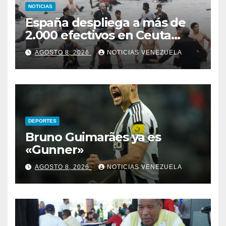
NOTICIAS
España despliega a más de
2.000 efectivos en Ceuta
ante nueva oleada migratoria
AGOSTO 8, 2026
NOTICIAS VENEZUELA
DEPORTES
Bruno Guimarães ya es
«Gunner»
AGOSTO 8, 2026
NOTICIAS VENEZUELA