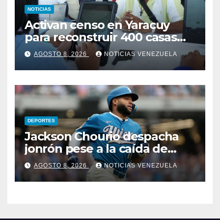
NOTICIAS
Activan censo en Yaracuy
para reconstruir 400 casas
tras sismos del 24J
AGOSTO 8, 2026
NOTICIAS VENEZUELA
DEPORTES
Jackson Chourio despacha
jonrón pese a la caída de
Milwaukee
AGOSTO 8, 2026
NOTICIAS VENEZUELA