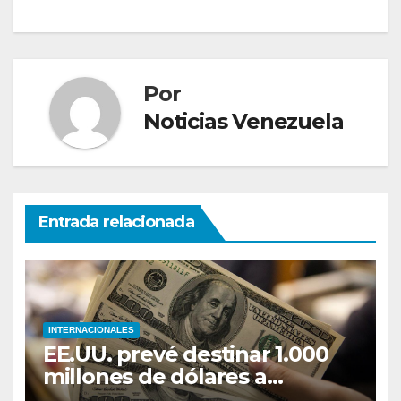
Por
Noticias Venezuela
Entrada relacionada
INTERNACIONALES
EE.UU. prevé destinar 1.000
millones de dólares a
Colombia para un paquete de