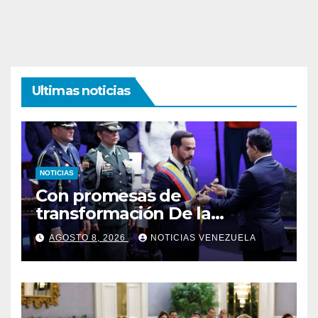
Ultimas noticias
NOTICIAS
Con promesas de
transformación De la
Espriella jura como
AGOSTO 8, 2026
NOTICIAS VENEZUELA
presidente de Colombia