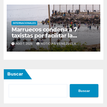
INTERNACIONALES
Marruecos condena a 7
taxistas por facilitar la
migración irregular hacia
AGO 7, 2026
NOTICIAS VENEZUELA
Ceuta
Buscar
Buscar