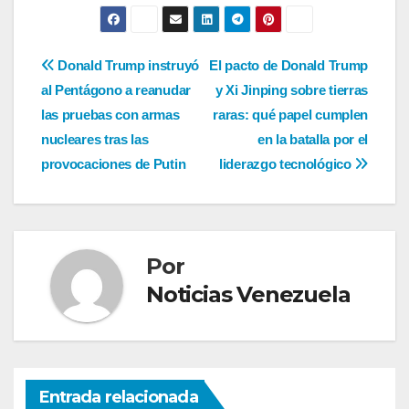
Navegación
Donald Trump instruyó
El pacto de Donald Trump
al Pentágono a reanudar
y Xi Jinping sobre tierras
de
las pruebas con armas
raras: qué papel cumplen
entradas
nucleares tras las
en la batalla por el
provocaciones de Putin
liderazgo tecnológico
Por
Noticias Venezuela
Entrada relacionada