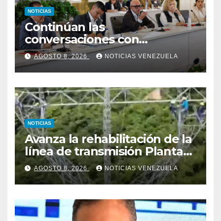
NOTICIAS
Continúan las
conversaciones con
delegación de la Asamblea
AGOSTO 8, 2026
NOTICIAS VENEZUELA
Nacional de 2015
NOTICIAS
Avanza la rehabilitación de la
línea de transmisión Planta
Centro – Yaracuy
AGOSTO 8, 2026
NOTICIAS VENEZUELA