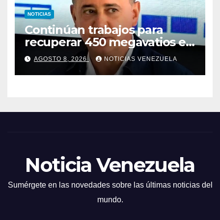
NOTICIAS
Continúan trabajos para
recuperar 450 megavatios en
Termocarabobo tras sismos
AGOSTO 8, 2026
NOTICIAS VENEZUELA
Noticia Venezuela
Sumérgete en las novedades sobre las últimas noticias del
mundo.