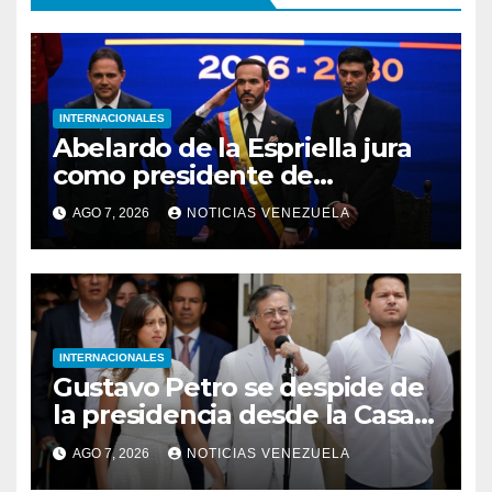
INTERNACIONALES
Abelardo de la Espriella jura
como presidente de
Colombia para el periodo
AGO 7, 2026
NOTICIAS VENEZUELA
2026-2030
INTERNACIONALES
Gustavo Petro se despide de
la presidencia desde la Casa
de Nariño
AGO 7, 2026
NOTICIAS VENEZUELA