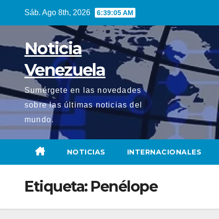
Saltar
Sáb. Ago 8th, 2026
6:39:05 AM
al
contenido
Noticia
Venezuela
Sumérgete en las novedades
sobre las últimas noticias del
mundo.
NOTICIAS
INTERNACIONALES
Etiqueta:
Penélope