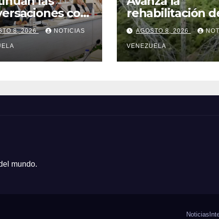
inúan las
Avanza la
ersaciones con
rehabilitación d
gación de la
línea de transm
TO 8, 2026
NOTICIAS
AGOSTO 8, 2026
NOT
mblea Nacional
Planta Centro –
015
UELA
Yaracuy
VENEZUELA
 del mundo.
Noticias
Int