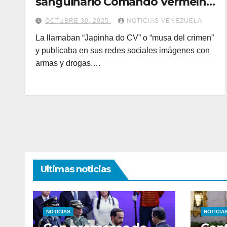
sanguinario Comando Vermelho
que murió en el letal operativo
OCTUBRE 30, 2025
NOTICIAS VENEZUELA
de Río de Janeiro
La llamaban “Japinha do CV” o “musa del crimen”
y publicaba en sus redes sociales imágenes con
armas y drogas.…
Ultimas noticias
NOTICIAS
NOTICIA