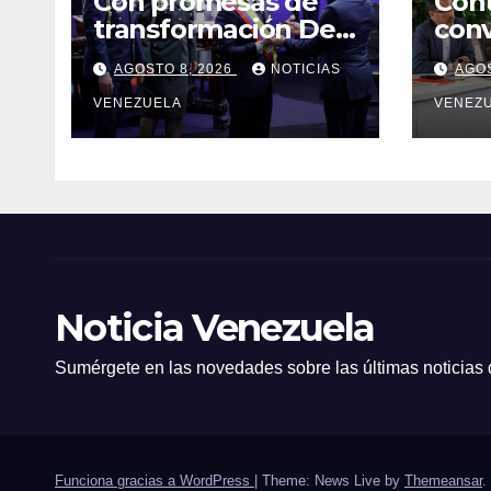
Con promesas de
Cont
transformación De
conv
la Espriella jura
dele
AGOSTO 8, 2026
NOTICIAS
AGOS
como presidente de
Asa
Colombia
VENEZUELA
de 2
VENEZ
Noticia Venezuela
Sumérgete en las novedades sobre las últimas noticias
Funciona gracias a WordPress
|
Theme: News Live by
Themeansar
.