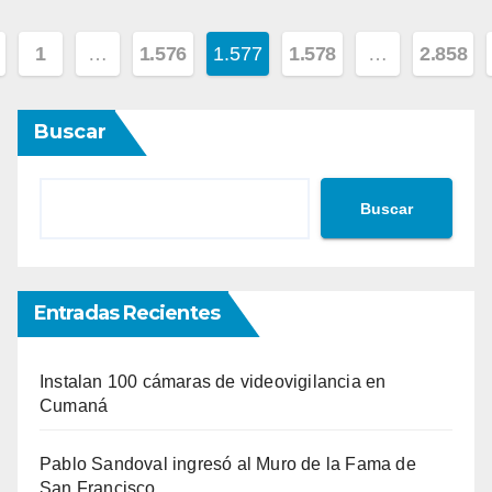
ginación
1
…
1.576
1.577
1.578
…
2.858
Buscar
tradas
Buscar
Entradas Recientes
Instalan 100 cámaras de videovigilancia en
Cumaná
Pablo Sandoval ingresó al Muro de la Fama de
San Francisco