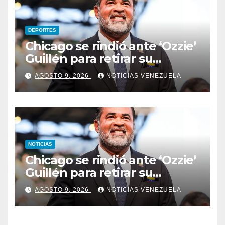
DEPORTES
Chicago se rindió ante ‘Ozzie’
Guillén para retirar su
número
AGOSTO 9, 2026
NOTICIAS VENEZUELA
NOTICIAS
Chicago se rindió ante ‘Ozzie’
Guillén para retirar su
número
AGOSTO 9, 2026
NOTICIAS VENEZUELA