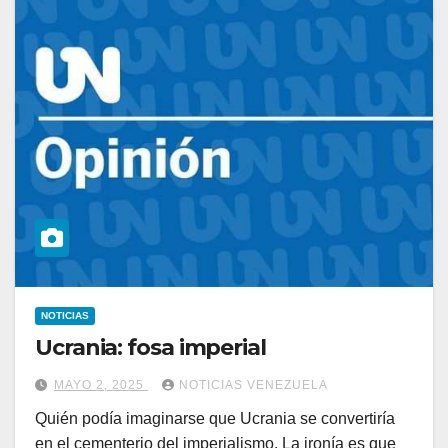
NOTICIAS
Ucrania: fosa imperial
MAYO 2, 2025
NOTICIAS VENEZUELA
Quién podía imaginarse que Ucrania se convertiría
en el cementerio del imperialismo. La ironía es que