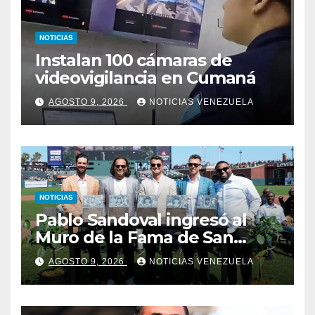
NOTICIAS
Instalan 100 cámaras de
videovigilancia en Cumaná
AGOSTO 9, 2026
NOTICIAS VENEZUELA
NOTICIAS
Pablo Sandoval ingresó al
Muro de la Fama de San
Francisco
AGOSTO 9, 2026
NOTICIAS VENEZUELA