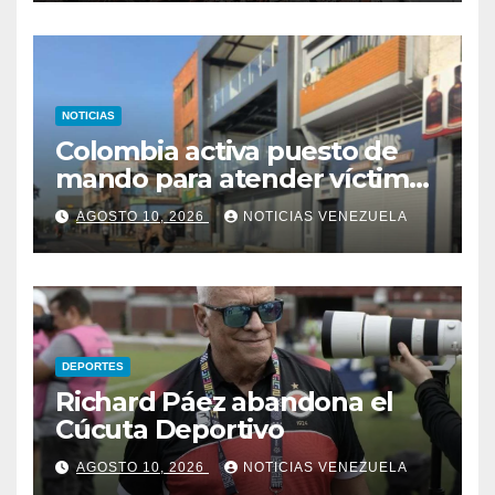
NOTICIAS
Colombia activa puesto de
mando para atender víctimas
por el sismo
AGOSTO 10, 2026
NOTICIAS VENEZUELA
DEPORTES
Richard Páez abandona el
Cúcuta Deportivo
AGOSTO 10, 2026
NOTICIAS VENEZUELA