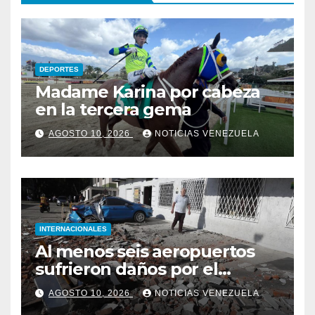
DEPORTES
Madame Karina por cabeza
en la tercera gema
AGOSTO 10, 2026
NOTICIAS VENEZUELA
INTERNACIONALES
Al menos seis aeropuertos
sufrieron daños por el
terremoto de magnitud 7.4
AGOSTO 10, 2026
NOTICIAS VENEZUELA
en Colombia