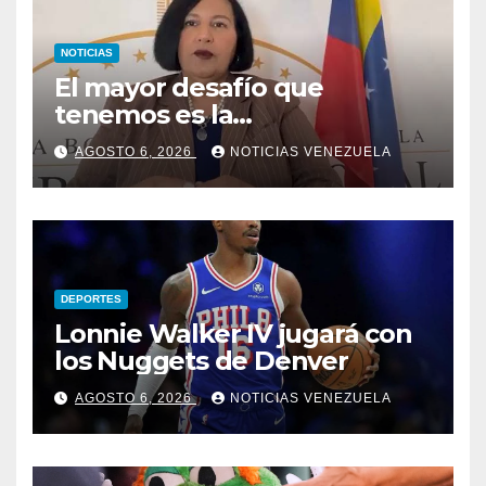
NOTICIAS
El mayor desafío que
tenemos es la
reinstitucionalización
AGOSTO 6, 2026
NOTICIAS VENEZUELA
DEPORTES
Lonnie Walker IV jugará con
los Nuggets de Denver
AGOSTO 6, 2026
NOTICIAS VENEZUELA