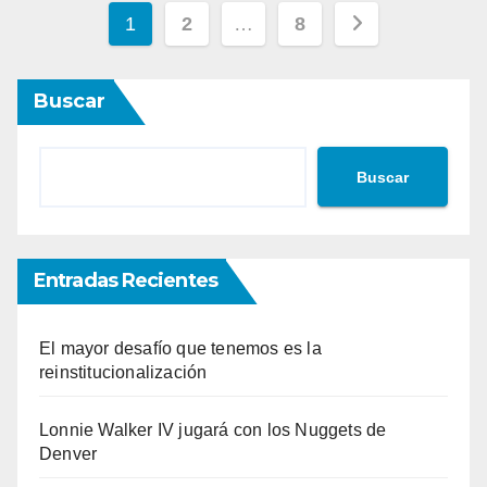
Paginación
1
2
…
8
de
Buscar
entradas
Buscar
Entradas Recientes
El mayor desafío que tenemos es la
reinstitucionalización
Lonnie Walker IV jugará con los Nuggets de
Denver