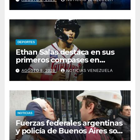
fuerzas para ayudar a las
familias de Venezuela
DEPORTES
Ethan Salas destaca en sus
primeros compases en
Triple-A
AGOSTO 8, 2026
NOTICIAS VENEZUELA
NOTICIAS
Fuerzas federales argentinas
y policía de Buenos Aires son
acusadas por represión