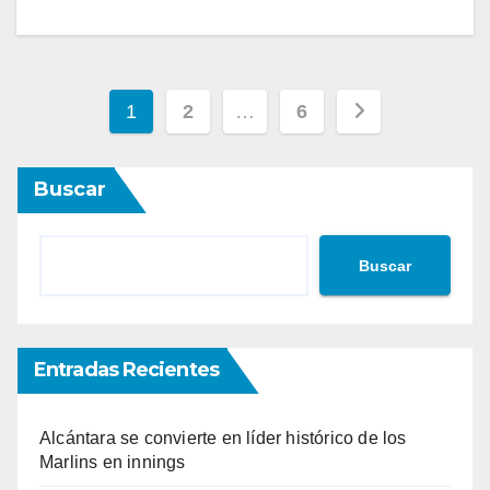
Paginación
1
2
…
6
de
Buscar
entradas
Buscar
Entradas Recientes
Alcántara se convierte en líder histórico de los
Marlins en innings