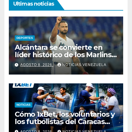
Ultimas noticias
DEPORTES
Alcántara se convierte en
líder histórico de los Marlins
en innings
AGOSTO 8, 2026
NOTICIAS VENEZUELA
NOTICIAS
Cómo 1xBet, los voluntarios y
los futbolistas del Caracas
Fútbol Club jugatores
AGOSTO 8, 2026
NOTICIAS VENEZUELA