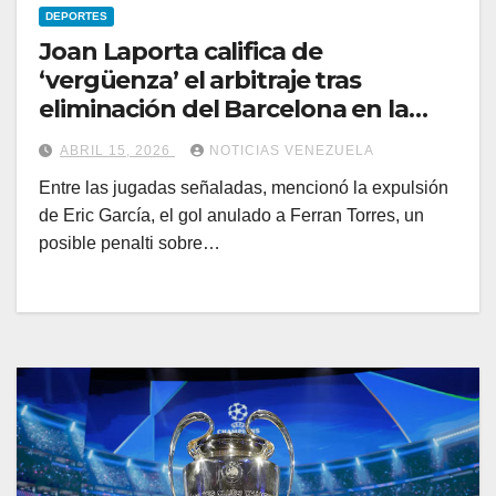
DEPORTES
Joan Laporta califica de
‘vergüenza’ el arbitraje tras
eliminación del Barcelona en la
Champions
ABRIL 15, 2026
NOTICIAS VENEZUELA
Entre las jugadas señaladas, mencionó la expulsión
de Eric García, el gol anulado a Ferran Torres, un
posible penalti sobre…