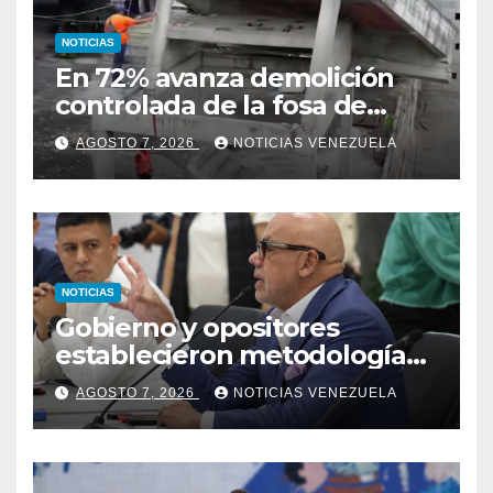
NOTICIAS
En 72% avanza demolición
controlada de la fosa de
ascensores en la Torre de
AGOSTO 7, 2026
NOTICIAS VENEZUELA
David
NOTICIAS
Gobierno y opositores
establecieron metodología
para el proceso de diálogo en
AGOSTO 7, 2026
NOTICIAS VENEZUELA
Venezuela