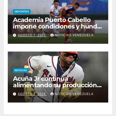
DEPORTES
Academia Puerto Cabello
impone condiciones y hunde
al Caracas FC
AGOSTO 7, 2026
NOTICIAS VENEZUELA
NOTICIAS
Acuña Jr continúa
alimentando su producción
jonronera
AGOSTO 7, 2026
NOTICIAS VENEZUELA