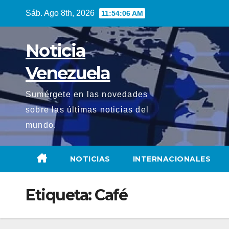
Saltar
Sáb. Ago 8th, 2026
11:54:08 AM
al
contenido
Noticia
Venezuela
Sumérgete en las novedades
sobre las últimas noticias del
mundo.
NOTICIAS
INTERNACIONALES
Etiqueta:
Café