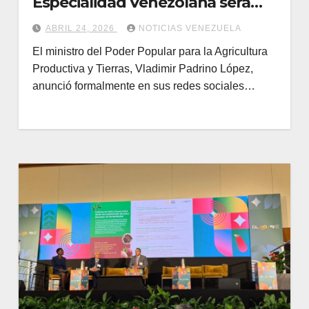
Especialidad Venezolana será
del 10 al 12 de julio
ABRIL 24, 2026
NOTICIAS VENEZUELA
El ministro del Poder Popular para la Agricultura
Productiva y Tierras, Vladimir Padrino López,
anunció formalmente en sus redes sociales…