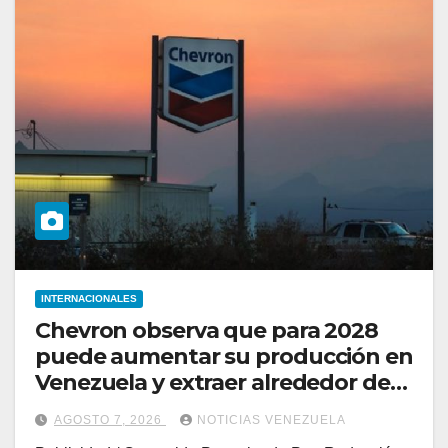
INTERNACIONALES
Chevron observa que para 2028
puede aumentar su producción en
Venezuela y extraer alrededor de
420.000 barriles diarios
AGOSTO 7, 2026
NOTICIAS VENEZUELA