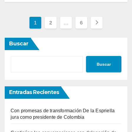
Paginación
1
2
…
6
de
Buscar
entradas
Buscar
Entradas Recientes
Con promesas de transformación De la Espriella
jura como presidente de Colombia