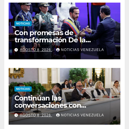
NOTICIAS
Con promesas de
transformación De la
Espriella jura como
AGOSTO 8, 2026
NOTICIAS VENEZUELA
presidente de Colombia
NOTICIAS
Continúan las
conversaciones con
delegación de la Asamblea
AGOSTO 8, 2026
NOTICIAS VENEZUELA
Nacional de 2015