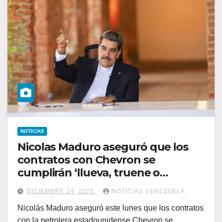
NOTICIAS
Nicolas Maduro aseguró que los
contratos con Chevron se
cumplirán ‘llueva, truene o
relampaguee’
DICIEMBRE 24, 2025
NOTICIAS VENEZUELA
Nicolás Maduro aseguró este lunes que los contratos
con la petrolera estadounidense Chevron se