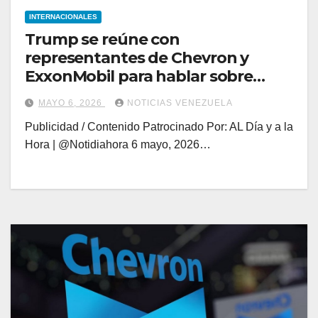
INTERNACIONALES
Trump se reúne con
representantes de Chevron y
ExxonMobil para hablar sobre
Venezuela
MAYO 6, 2026
NOTICIAS VENEZUELA
Publicidad / Contenido Patrocinado Por: AL Día y a la
Hora | @Notidiahora 6 mayo, 2026…