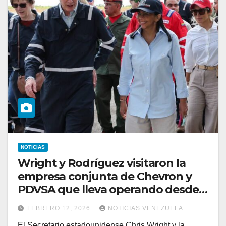
NOTICIAS
Wright y Rodríguez visitaron la
empresa conjunta de Chevron y
PDVSA que lleva operando desde
2010 en Venezuela
FEBRERO 12, 2026
NOTICIAS VENEZUELA
El Secretario estadounidense Chris Wright y la