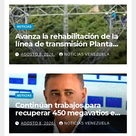
NOTICIAS
Avanza la rehabilitación de la
línea de transmisión Planta
Centro – Yaracuy
AGOSTO 8, 2026
NOTICIAS VENEZUELA
NOTICIAS
Continúan trabajos para
recuperar 450 megavatios en
Termocarabobo tras sismos
AGOSTO 8, 2026
NOTICIAS VENEZUELA