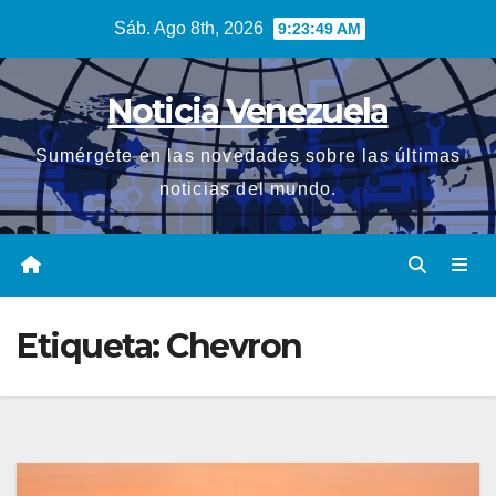
Saltar
Sáb. Ago 8th, 2026
9:23:51 AM
al
contenido
Noticia Venezuela
Sumérgete en las novedades sobre las últimas
noticias del mundo.
Etiqueta:
Chevron