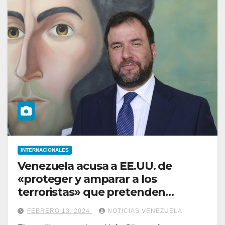
INTERNACIONALES
Venezuela acusa a EE.UU. de
«proteger y amparar a los
terroristas» que pretenden
deponer al Gobierno
FEBRERO 13, 2024
NOTICIAS VENEZUELA