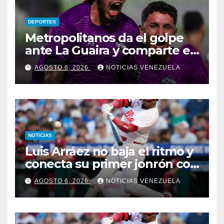
DEPORTES
Metropolitanos da el golpe
ante La Guaira y comparte el
liderato
AGOSTO 6, 2026
NOTICIAS VENEZUELA
NOTICIAS
Luis Arráez no baja el ritmo y
conecta su primer jonrón con
los Filis
AGOSTO 6, 2026
NOTICIAS VENEZUELA