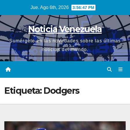
Saltar
Jue. Ago 6th, 2026
3:56:48 PM
al
contenido
Noticia Venezuela
Sumérgete en las novedades sobre las últimas
noticias del mundo.
Etiqueta:
Dodgers