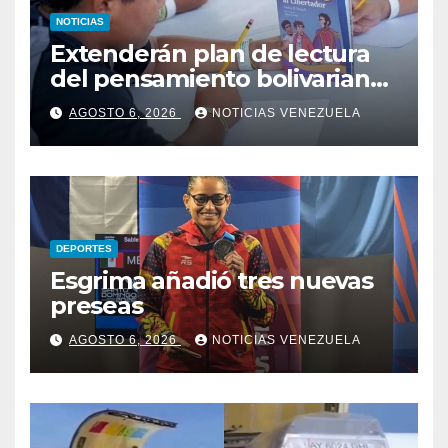
NOTICIAS
Extenderán plan de lectura
del pensamiento bolivariano
en las escuelas
AGOSTO 6, 2026
NOTICIAS VENEZUELA
DEPORTES
Esgrima añadió tres nuevas
preseas
AGOSTO 6, 2026
NOTICIAS VENEZUELA