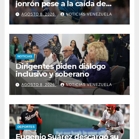
jonrón pese a la caída de
Milwaukee
AGOSTO 8, 2026
NOTICIAS VENEZUELA
NOTICIAS
Dirigentes piden diálogo
inclusivo y soberano
AGOSTO 8, 2026
NOTICIAS VENEZUELA
DEPORTES
Eugenio Suárez descargó su