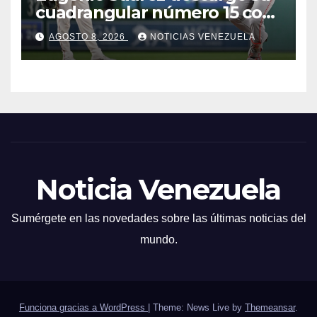
cuadrangular número 15 con
los Rojos
AGOSTO 8, 2026
NOTICIAS VENEZUELA
Noticia Venezuela
Sumérgete en las novedades sobre las últimas noticias del
mundo.
Funciona gracias a WordPress
|
Theme: News Live by
Themeansar
.