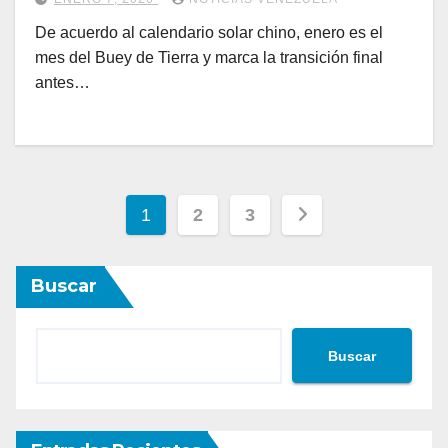
De acuerdo al calendario solar chino, enero es el
mes del Buey de Tierra y marca la transición final
antes…
Paginación
1
2
3
de
Buscar
entradas
Buscar