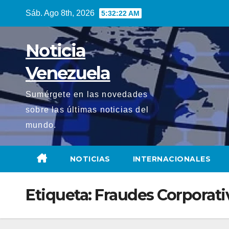
Saltar
Sáb. Ago 8th, 2026
5:32:23 AM
al
contenido
Noticia
Venezuela
Sumérgete en las novedades
sobre las últimas noticias del
mundo.
NOTICIAS
INTERNACIONALES
Etiqueta:
Fraudes Corporati