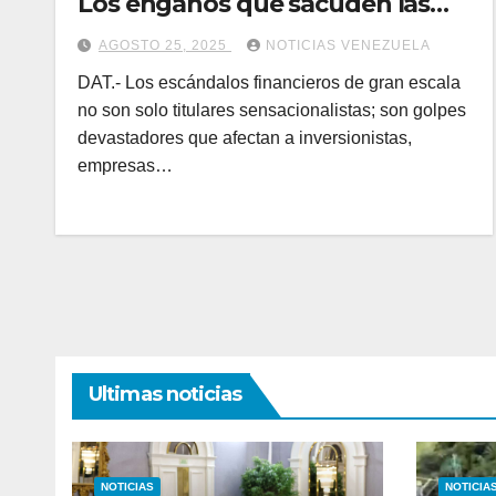
Los engaños que sacuden las
finanzas globales
AGOSTO 25, 2025
NOTICIAS VENEZUELA
DAT.- Los escándalos financieros de gran escala
no son solo titulares sensacionalistas; son golpes
devastadores que afectan a inversionistas,
empresas…
Ultimas noticias
NOTICIAS
NOTICIA