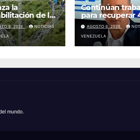
za la
Continúan traba
bilitación de la
para recuperar 
a de transmisión
megavatios en
TO 8, 2026
NOTICIAS
AGOSTO 8, 2026
NOT
ta Centro –
Termocarabobo 
cuy
UELA
sismos
VENEZUELA
 del mundo.