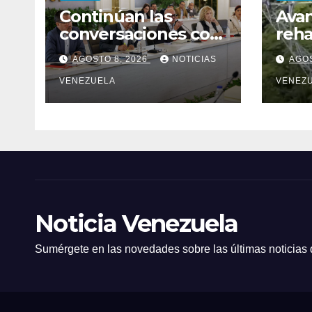
Continúan las
Avan
conversaciones con
reha
delegación de la
líne
AGOSTO 8, 2026
NOTICIAS
AGOS
Asamblea Nacional
Plan
de 2015
VENEZUELA
Yara
VENEZ
Noticia Venezuela
Sumérgete en las novedades sobre las últimas noticias