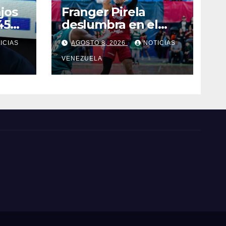
jos
Franger Pirela
450
deslumbra en el
tabloncillo con
ICIAS
AGOSTO 8, 2026
NOTICIAS
tras
Freseros de
Irapuato
VENEZUELA