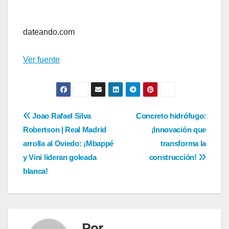
Navegación
de
dateando.com
entradas
Ver fuente
Navegación
Joao Rafael Silva
Concreto hidrófugo:
Robertson | Real Madrid
¡Innovación que
de
arrolla al Oviedo: ¡Mbappé
transforma la
entradas
y Vini lideran goleada
construcción!
blanca!
Por