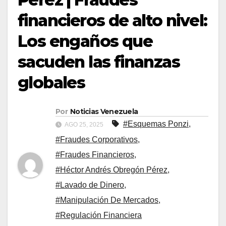
financieros de alto nivel:
Los engaños que
sacuden las finanzas
globales
Por
Noticias Venezuela
#Esquemas Ponzi
,
AGO 25, 2025
#Fraudes Corporativos
,
#Fraudes Financieros
,
#Héctor Andrés Obregón Pérez
,
#Lavado de Dinero
,
#Manipulación De Mercados
,
#Regulación Financiera