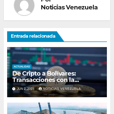
Noticias Venezuela
Entrada relacionada
ACTUALIDAD
De Cripto a Bolívares:
Transacciones con la
Tecnología de
JUN 2, 2026
NOTICIAS VENEZUELA
Bancaamigable