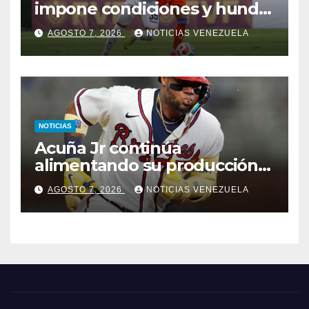
impone condiciones y hunde
al Caracas FC
AGOSTO 7, 2026
NOTICIAS VENEZUELA
NOTICIAS
Acuña Jr continúa
alimentando su producción
jonronera
AGOSTO 7, 2026
NOTICIAS VENEZUELA