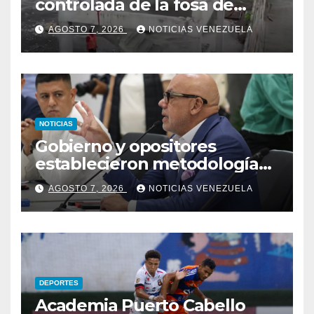
controlada de la fosa de
ascensores en la Torre de
AGOSTO 7, 2026
NOTICIAS VENEZUELA
David
NOTICIAS
Gobierno y opositores
establecieron metodología
para el proceso de diálogo en
AGOSTO 7, 2026
NOTICIAS VENEZUELA
Venezuela
DEPORTES
Academia Puerto Cabello