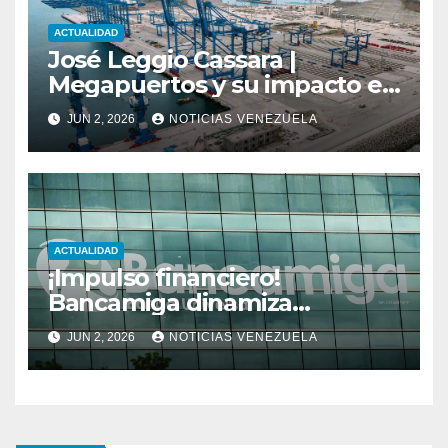
ACTUALIDAD
José Leggio Cassara |
Megapuertos y su impacto en
el turismo y el comercio
JUN 2, 2026
NOTICIAS VENEZUELA
global
ACTUALIDAD
¡Impulso financiero!
Bancamiga dinamiza
economía nacional con sólido
JUN 2, 2026
NOTICIAS VENEZUELA
repunte en soluciones de
consumo y divisas