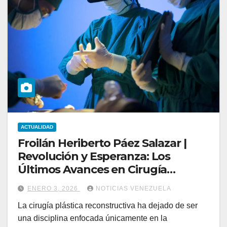
ACTUALIDAD
Froilán Heriberto Páez Salazar |
Revolución y Esperanza: Los
Últimos Avances en Cirugía
Plástica Reconstructiva y su
ENERO 3, 2026
NOTICIAS VENEZUELA
Impacto Tecnológico
La cirugía plástica reconstructiva ha dejado de ser
una disciplina enfocada únicamente en la