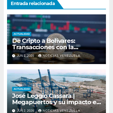
Entrada relacionada
ACTUALIDAD
De Cripto a Bolívares:
Transacciones con la
Tecnología de
JUN 2, 2026
NOTICIAS VENEZUELA
Bancaamigable
ACTUALIDAD
José Leggio Cassara |
Megapuertos y su impacto en
el turismo y el comercio
JUN 2, 2026
NOTICIAS VENEZUELA