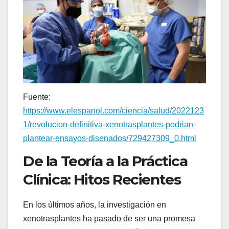
Fuente:
https://www.elespanol.com/ciencia/salud/2022123
1/revolucion-definitiva-xenotrasplantes-podrian-
plantear-ensayos-disenados/729427309_0.html
De la Teoría a la Práctica
Clínica: Hitos Recientes
En los últimos años, la investigación en
xenotrasplantes ha pasado de ser una promesa