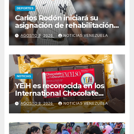
DEPORTES
Carlos Rodón iniciará su
asignación de rehabilitación
en Triple-A
AGOSTO 8, 2026
NOTICIAS VENEZUELA
NOTICIAS
YEiH es reconocida en los
International Chocolate
Salon Awards
AGOSTO 8, 2026
NOTICIAS VENEZUELA