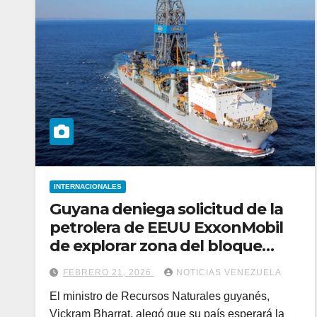
INTERNACIONALES
Guyana deniega solicitud de la
petrolera de EEUU ExxonMobil
de explorar zona del bloque
Stabroek
FEBRERO 21, 2026
NOTICIAS VENEZUELA
El ministro de Recursos Naturales guyanés,
Vickram Bharrat, alegó que su país esperará la