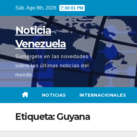
Saltar
Sáb. Ago 8th, 2026
7:30:03 PM
al
contenido
Noticia
Venezuela
Sumérgete en las novedades
sobre las últimas noticias del
mundo.
NOTICIAS
INTERNACIONALES
Etiqueta:
Guyana