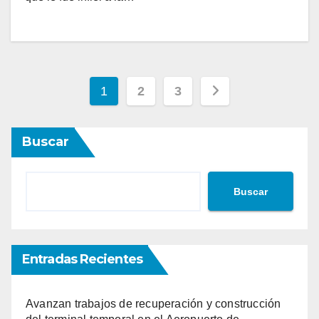
Paginación
1
2
3
de
Buscar
entradas
Buscar
Entradas Recientes
Avanzan trabajos de recuperación y construcción