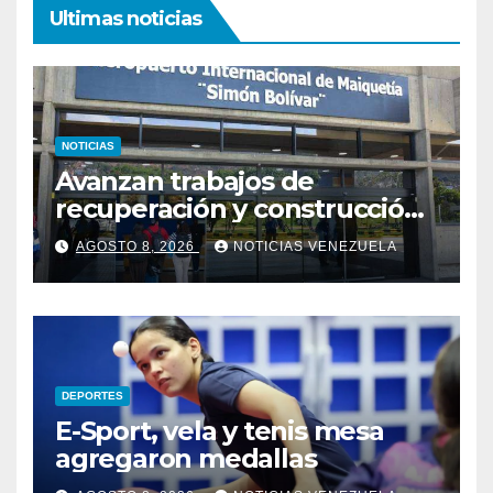
Ultimas noticias
NOTICIAS
Avanzan trabajos de
recuperación y construcción
del terminal temporal en el
AGOSTO 8, 2026
NOTICIAS VENEZUELA
Aeropuerto de Maiquetía
DEPORTES
E-Sport, vela y tenis mesa
agregaron medallas