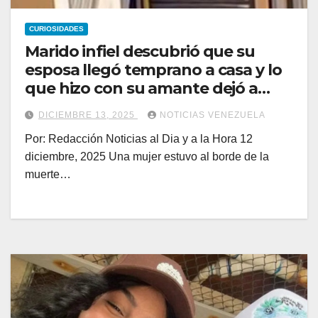
CURIOSIDADES
Marido infiel descubrió que su
esposa llegó temprano a casa y lo
que hizo con su amante dejó a
todos en shock
DICIEMBRE 13, 2025
NOTICIAS VENEZUELA
Por: Redacción Noticias al Dia y a la Hora 12
diciembre, 2025 Una mujer estuvo al borde de la
muerte…