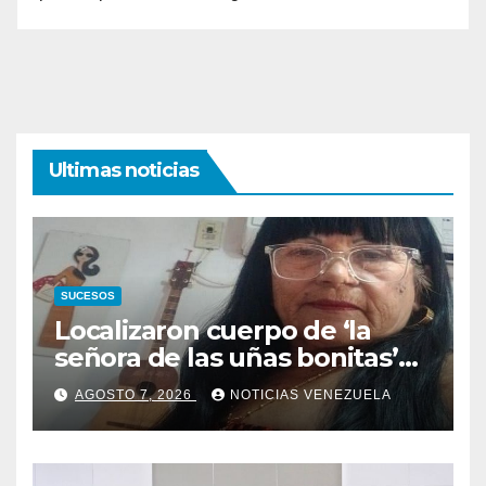
Ultimas noticias
SUCESOS
Localizaron cuerpo de ‘la
señora de las uñas bonitas’
42 días después de los
AGOSTO 7, 2026
NOTICIAS VENEZUELA
terremotos en La Guaira