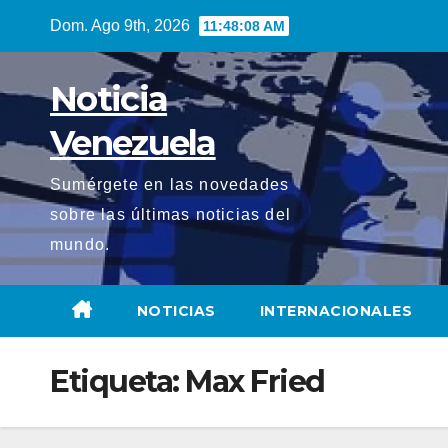
Saltar
Dom. Ago 9th, 2026
11:48:08 AM
al
contenido
Noticia
Venezuela
Sumérgete en las novedades
sobre las últimas noticias del
mundo.
NOTICIAS
INTERNACIONALES
Etiqueta:
Max Fried