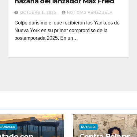
hazaña del lanzador Max Fried
OCTUBRE 1, 2025
NOTICIAS VENEZUELA
Golpe durísimo el que recibieron los Yankees de
Nueva York en su primer compromiso de la
postemporada 2025. En un…
CIONALES
NOTICIAS
ntado con
Contra Bolívar –