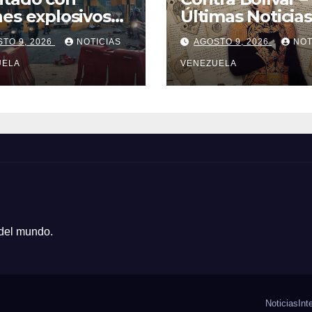
es explosivos
Últimas Noticias
olombia deja
TO 9, 2026
NOTICIAS
AGOSTO 9, 2026
NOT
olicía muerto
UELA
VENEZUELA
 del mundo.
Noticias
Int