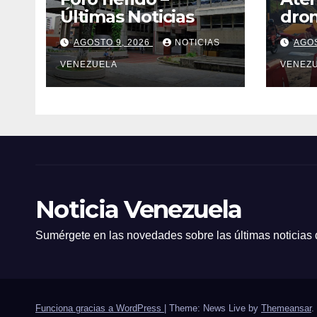
Últimas Noticias
dron
en C
AGOSTO 9, 2026
NOTICIAS
AGOS
un p
VENEZUELA
VENEZ
Noticia Venezuela
Sumérgete en las novedades sobre las últimas noticias
Funciona gracias a WordPress
|
Theme: News Live by
Themeansar
.