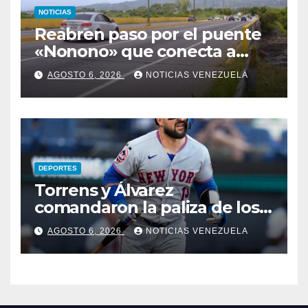
NOTICIAS
Reabren paso por el puente
«Nonono» que conecta a
Lara con Yaracuy
AGOSTO 6, 2026
NOTICIAS VENEZUELA
DEPORTES
Torrens y Álvarez
comandaron la paliza de los
Mets
AGOSTO 6, 2026
NOTICIAS VENEZUELA