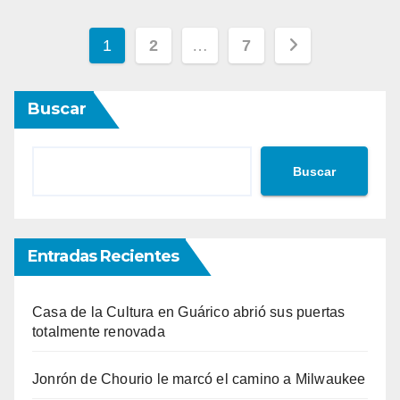
Paginación
1
2
…
7
de
Buscar
entradas
Buscar
Entradas Recientes
Casa de la Cultura en Guárico abrió sus puertas
totalmente renovada
Jonrón de Chourio le marcó el camino a Milwaukee