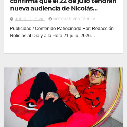
confirma que el 22 de julio tendrán
nueva audiencia de Nicolás
Maduro y Cilia Flores
JULIO 21, 2026
NOTICIAS VENEZUELA
Publicidad / Contenido Patrocinado Por: Redacción
Noticias al Dia y a la Hora 21 julio, 2026…