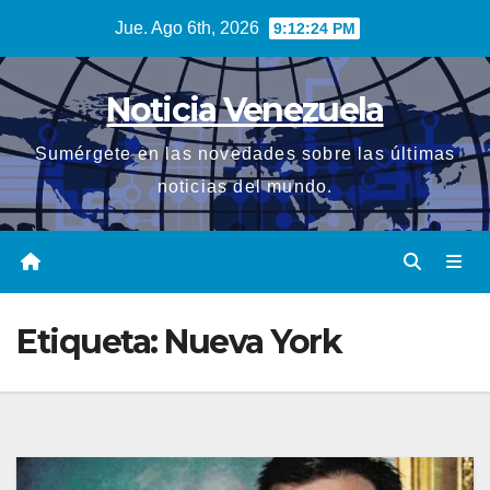
Saltar
Jue. Ago 6th, 2026
9:12:26 PM
al
contenido
Noticia Venezuela
Sumérgete en las novedades sobre las últimas
noticias del mundo.
Etiqueta:
Nueva York