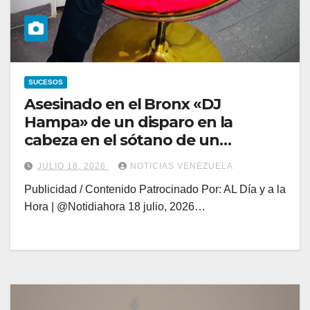
SUCESOS
Asesinado en el Bronx «DJ
Hampa» de un disparo en la
cabeza en el sótano de un
restaurante
JULIO 18, 2026
NOTICIAS VENEZUELA
Publicidad / Contenido Patrocinado Por: AL Día y a la
Hora | @Notidiahora 18 julio, 2026…