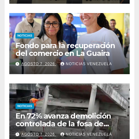
avances alcanzado
NOTICIAS
Fondo para la recuperación
del comercio en La Guaira
AGOSTO 7, 2026
NOTICIAS VENEZUELA
NOTICIAS
En 72% avanza demolición
controlada de la fosa de
ascensores en la Torre de
AGOSTO 7, 2026
NOTICIAS VENEZUELA