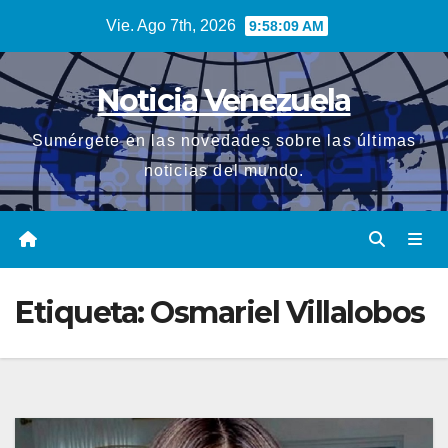
Saltar
Vie. Ago 7th, 2026
9:58:10 AM
al
contenido
Noticia Venezuela
Sumérgete en las novedades sobre las últimas
noticias del mundo.
Etiqueta:
Osmariel Villalobos