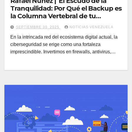
Rafael Núñez | El Escudo de la
Tranquilidad: Por Qué el Backup es
la Columna Vertebral de tu
Ciberseguridad
SEPTIEMBRE 30, 2025
NOTICIAS VENEZUELA
En la intrincada red del ecosistema digital actual, la
ciberseguridad se erige como una fortaleza
imprescindible. Invertimos en firewalls, antivirus,…