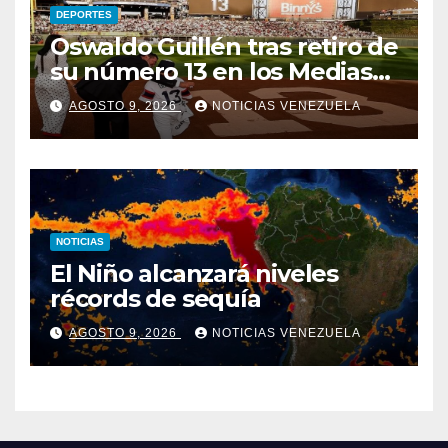
DEPORTES
Oswaldo Guillén tras retiro de
su número 13 en los Medias
Blancas: «Cumplí mis
AGOSTO 9, 2026
NOTICIAS VENEZUELA
sueños»
NOTICIAS
El Niño alcanzará niveles
récords de sequía
AGOSTO 9, 2026
NOTICIAS VENEZUELA