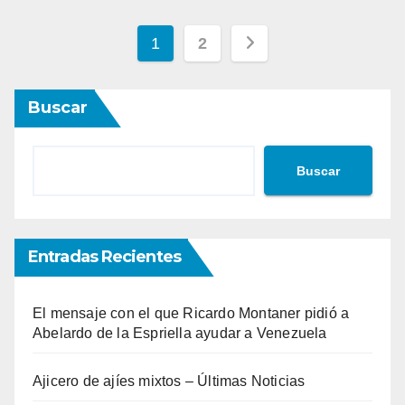
Paginación
1
2
de
Buscar
entradas
Buscar
Entradas Recientes
El mensaje con el que Ricardo Montaner pidió a
Abelardo de la Espriella ayudar a Venezuela
Ajicero de ajíes mixtos – Últimas Noticias