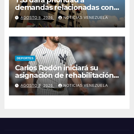
demandas relacionadas con
bienes afectados por los
AGOSTO 8, 2026
NOTICIAS VENEZUELA
terremotos
DEPORTES
Carlos Rodón iniciará su
asignación de rehabilitación
en Triple-A
AGOSTO 8, 2026
NOTICIAS VENEZUELA