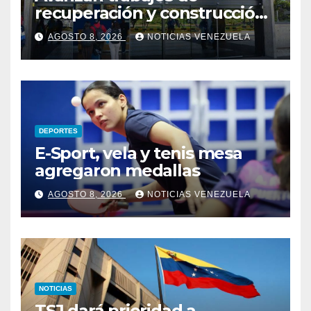
recuperación y construcción
del terminal temporal en el
AGOSTO 8, 2026
NOTICIAS VENEZUELA
Aeropuerto de Maiquetía
DEPORTES
E-Sport, vela y tenis mesa
agregaron medallas
AGOSTO 8, 2026
NOTICIAS VENEZUELA
NOTICIAS
TSJ dará prioridad a