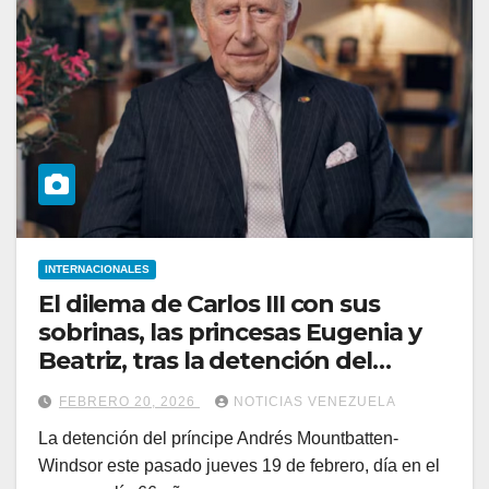
INTERNACIONALES
El dilema de Carlos III con sus
sobrinas, las princesas Eugenia y
Beatriz, tras la detención del
expríncipe Andrés
FEBRERO 20, 2026
NOTICIAS VENEZUELA
La detención del príncipe Andrés Mountbatten-
Windsor este pasado jueves 19 de febrero, día en el