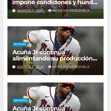
impone condiciones y hunde
al Caracas FC
AGOSTO 7, 2026
NOTICIAS VENEZUELA
NOTICIAS
Acuña Jr continúa
alimentando su producción
jonronera
AGOSTO 7, 2026
NOTICIAS VENEZUELA
DEPORTES
Acuña Jr continúa