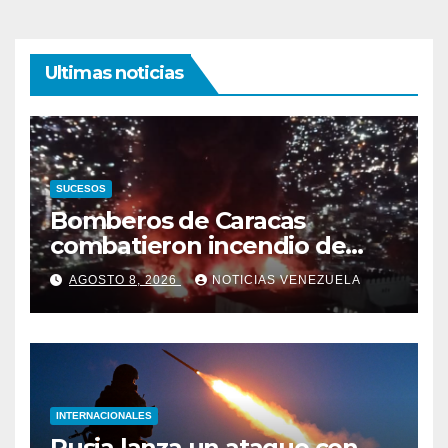
Ultimas noticias
SUCESOS
Bomberos de Caracas
combatieron incendio de
gran magnitud en zona
AGOSTO 8, 2026
NOTICIAS VENEZUELA
industrial de El Llanito
INTERNACIONALES
Rusia lanza un ataque con