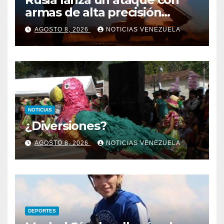
armas de alta precisión
contra la industria militar en
AGOSTO 8, 2026
NOTICIAS VENEZUELA
Kiev
NOTICIAS
¿Diversiones?
AGOSTO 8, 2026
NOTICIAS VENEZUELA
DEPORTES