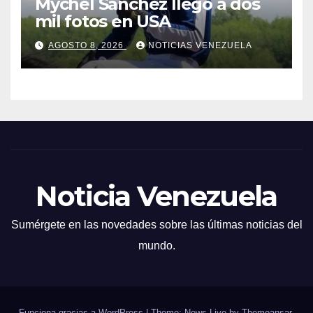
Mychel Sánchez llegó a dos
mil fotos en USA
AGOSTO 8, 2026
NOTICIAS VENEZUELA
Noticia Venezuela
Sumérgete en las novedades sobre las últimas noticias del
mundo.
Funciona gracias a WordPress
|
Theme: News Live by
Themeansar
.