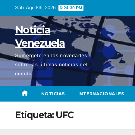
Saltar
Sáb. Ago 8th, 2026
6:24:31 PM
al
contenido
Noticia
Venezuela
Sumérgete en las novedades
sobre las últimas noticias del
mundo.
NOTICIAS
INTERNACIONALES
Etiqueta:
UFC