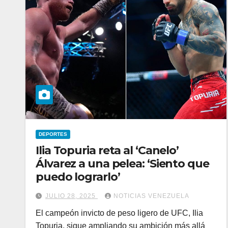
DEPORTES
Ilia Topuria reta al ‘Canelo’
Álvarez a una pelea: ‘Siento que
puedo lograrlo’
JULIO 28, 2025
NOTICIAS VENEZUELA
El campeón invicto de peso ligero de UFC, Ilia
Topuria, sigue ampliando su ambición más allá