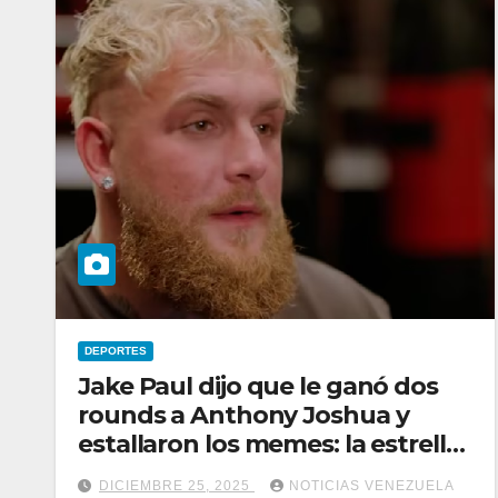
DEPORTES
Jake Paul dijo que le ganó dos
rounds a Anthony Joshua y
estallaron los memes: la estrella
de la UFC a la que desafió
DICIEMBRE 25, 2025
NOTICIAS VENEZUELA