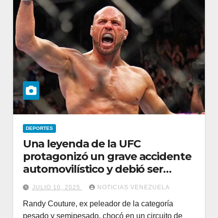
DEPORTES
Una leyenda de la UFC
protagonizó un grave accidente
automovilístico y debió ser
trasladado de urgencia en
JULIO 10, 2025
NOTICIAS VENEZUELA
helicóptero
Randy Couture, ex peleador de la categoría
pesado y semipesado, chocó en un circuito de