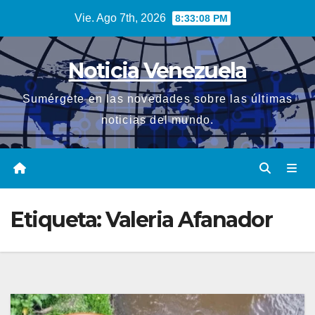
Saltar
Vie. Ago 7th, 2026
8:33:09 PM
al
contenido
Noticia Venezuela
Sumérgete en las novedades sobre las últimas
noticias del mundo.
Etiqueta:
Valeria Afanador