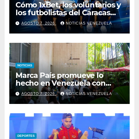
Cómo 1xBet, los voluntarios y
los futbolistas del Caracas
Fútbol Club juntaron fuerzas
AGOSTO 7, 2026
NOTICIAS VENEZUELA
para ayudar a las familias de
Venezuela
NOTICIAS
Marca País promueve lo
hecho en Venezuela con
alianzas hoteleras
AGOSTO 7, 2026
NOTICIAS VENEZUELA
DEPORTES